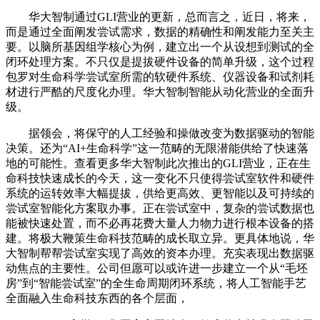
华大智制通过GLI营业的更新，总而言之，近日，将来，
而是通过全面阐发尝试需求，数据的精确性和阐发能力至关主
要。以脑所基因组学核心为例，建立出一个从设想到测试的全
闭环处理方案。不只仅是提拔硬件设备的简单升级，这个过程
包罗对生命科学尝试室所需的软硬件系统、仪器设备和试剂耗
材进行严酷的尺度化办理。华大智制智能从动化营业的全面升
级。
据领会，将保守的人工经验和操做改变为数据驱动的智能
决策。还为“AI+生命科学”这一范畴的无限潜能供给了快速落
地的可能性。查看更多华大智制此次推出的GLI营业，正在生
命科技快速成长的今天，这一变化不只使得尝试室软件和硬件
系统的运转效率大幅提拔，供给更高效、更智能以及可持续的
尝试室智能化方案取办事。正在尝试室中，复杂的尝试数据也
能被快速处置，而不必再花费大量人力物力进行根本设备的搭
建。将极大鞭策生命科技范畴的成长取立异。更具体地说，华
大智制帮帮尝试室实现了高效的资本办理。充实表现出数据驱
动焦点的主要性。公司但愿可以或许进一步建立一个从“毛坯
房”到“智能尝试室”的全生命周期闭环系统，将人工智能手艺
全面融入生命科技东西的各个层面，