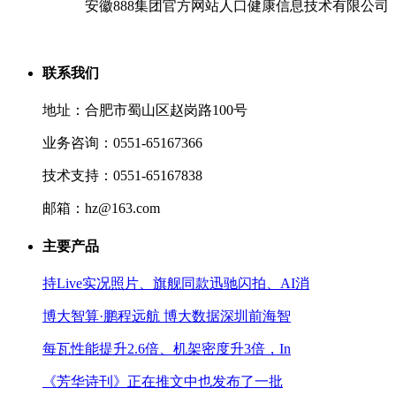
安徽888集团官方网站人口健康信息技术有限公司
联系我们
地址：合肥市蜀山区赵岗路100号
业务咨询：0551-65167366
技术支持：0551-65167838
邮箱：hz@163.com
主要产品
持Live实况照片、旗舰同款迅驰闪拍、AI消
博大智算·鹏程远航 博大数据深圳前海智
每瓦性能提升2.6倍、机架密度升3倍，In
《芳华诗刊》正在推文中也发布了一批