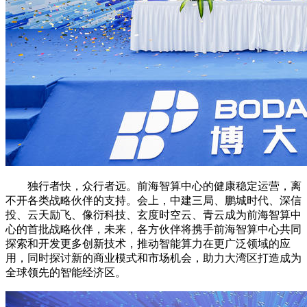
独行者快，众行者远。前海智算中心的健康稳定运营，离
不开各类战略伙伴的支持。会上，中建三局、鹏城时代、深信
投、云天励飞、像衍科技、玄度时空云、青云成为前海智算中
心的首批战略伙伴，未来，各方伙伴将携手前海智算中心共同
探索和开发更多创新技术，推动智能算力在更广泛领域的应
用，同时探讨新的商业模式和市场机会，助力大湾区打造成为
全球领先的智能经济区。