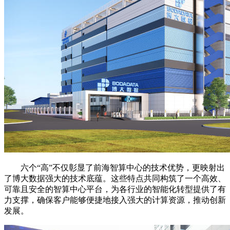
六个“高”不仅彰显了前海智算中心的技术优势，更映射出
了博大数据强大的技术底蕴。这些特点共同构筑了一个高效、
可靠且安全的智算中心平台，为各行业的智能化转型提供了有
力支撑，确保客户能够便捷地接入强大的计算资源，推动创新
发展。