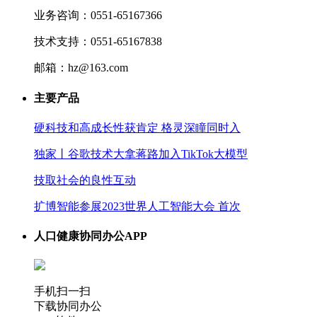
业务咨询：0551-65167366
技术支持：0551-65167838
邮箱：hz@163.com
主要产品
硬科技和高成长性获肯定 格灵深瞳同时入
独家丨谷歌技术大拿蒋路加入TikTok大模型
技取社会的良性互动
扩博智能参展2023世界人工智能大会 首次
人口健康协同办公APP
手机扫一扫
下载协同办公