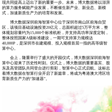
现共同提高上迈出了新的重要一步。未来，博大数据将以澎湃
的算力服务赋能产业发展，不断催生新产业、新业态、新模
式，加速新质生产力的培育和发展。
博大数据深圳前海智算中心位于深圳市南山区前海自贸
区，该项目基础设施投资20亿元，总面积超过5万平方米，整
体规划容量约为15,000个标准机柜，并支持高功率深度定制，
整体按照国家A级标准建设，一期可支持算力规模达
40,000P，是深圳市在建规模、投入规模首屈一指的高等级智
算中心。
会上，隆重举行了盛大的开园仪式，博大数据深圳前海智
算中心迎来了历史性时刻。仪式上，博大数据的重要嘉宾、股
东及高管团队共同登台进行剪彩，智算中心正式启航。这标志
着博大数据在智算行业开启了新篇章，将成为粤港澳大湾区培
育新质生产力的“加速器”。