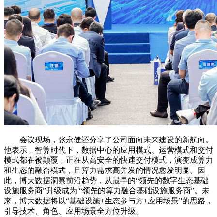
会议现场，张永健还分享了公司面向未来建设的新航向。
他表示，智算时代下，数据中心的应用模式、运营模式和交付
模式都在被颠覆，正在从高安全的快速交付模式，演变成算力
和生态的融合模式，且算力需求高并发的情况愈发明显。因
此，博大数据洞察前沿趋势，从最早的“领先的数字生态基础
设施服务商”升级成为 “领先的算力融合基础设施服务商”。未
来，博大数据将以“基础设施+生态参与方+应用场景”的思路，
引导技术、角色、应用场景全方位升级。