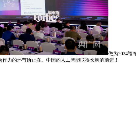
做为2024
合作力的环节所正在。中国的人工智能取得长脚的前进！