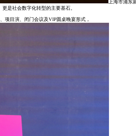
上海市浦东
。更是社会数字化转型的主要基石。
项目演、闭门会议及VIP圆桌晚宴形式，