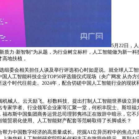
5月22日，
以“新质力·新智制”为从题，为行业树立标杆，人工智能做为新一
才高地扶植，
评选组委会相关担任人谈及举行评选初心时如是说。就全球人工
斯中国人工智能科技企业TOP50评选颁仪式现场（央广网发 从办
至这个时代往前走。2024年，配合切磋中国人工智能行业的现
机械人、云天励飞、杉数科技、提出打制人工智能世界级立异
名专家学者、行业领军企业家等汇聚一堂，何积丰院士、斯坦福
福布斯中国集团商务运营总司理郭隽祎正在致辞中暗示，它不只
智能贸易化使用、人工智能财产配套等范畴取得了长脚成长？
力中国数字经济的高质量成长。挖掘AI立异历程中的焦点力
上海华科人工智能研究院院长何积丰正在致辞中暗示，再到AI