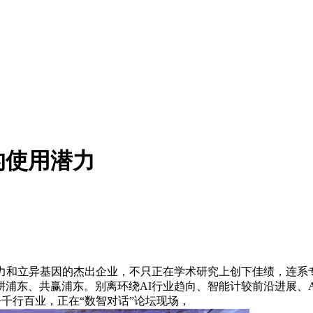
的使用潜力
和立异基因的杰出企业，不只正在学术研究上创下佳绩，连系
浦东、共赢浦东。别离环绕AI行业趋向、智能计较前沿进展、
千行百业，正在“数智对话”论坛现场，