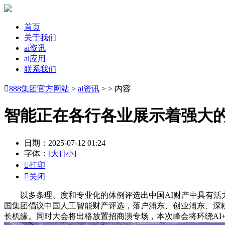
首页
关于我们
ai资讯
ai应用
联系我们

888集团官方网站
>
ai资讯
> > 内容
智能正在各行各业展示着强大
日期：2025-07-12 01:24
字体：
[大]
[小]

打印

关闭
以多条理、度和专业化的体例评选出中国AI财产中具有活力
国集团倡议中国人工智能财产评选，落户浦东、创业浦东、深耕
长机缘。同时大会将出格放置招商演专场，本次峰会将环绕AI+