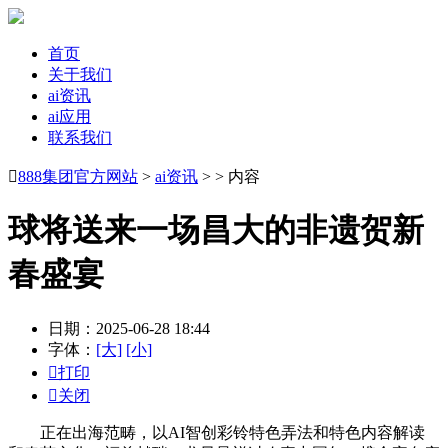
首页
关于我们
ai资讯
ai应用
联系我们

888集团官方网站
>
ai资讯
> > 内容
球将送来一场昌大的非遗贺新
春盛宴
日期：2025-06-28 18:44
字体：
[大]
[小]

打印

关闭
正在出海范畴，以AI智创彩铃特色弄法和特色内容解读