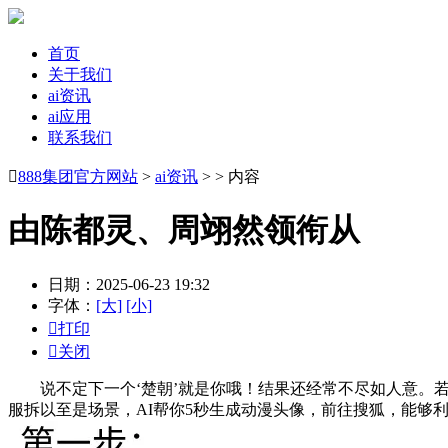
首页
关于我们
ai资讯
ai应用
联系我们

888集团官方网站
>
ai资讯
> > 内容
由陈都灵、周翊然领衔从
日期：2025-06-23 19:32
字体：
[大]
[小]

打印

关闭
说不定下一个‘楚朝’就是你哦！结果还经常不尽如人意。若是
服拆以至是场景，AI帮你5秒生成动漫头像，前往搜狐，能够利