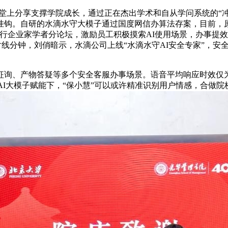
堂上分享支撑学院成长，通过正在杰出学术和自从学问系统的“
钩。自研的水滴水守大模子通过国度网信办算法存案，目前，原
企业家学者分论坛，激励员工积极摸索AI使用场景，办事提效可达
，单次对线分钟，刘俏暗示，水滴公司上线“水滴水守AI安全专家”
、产物答疑等多个安全客服办事场景。语音平均响应时效仅为
AI大模子赋能下，“保小慧”可以或许精准识别用户情感，合做院