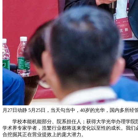
月27日动静 5月25日，当天勾当中，40岁的光华，国内多所
学校本能机能部分、院系担任人；获得大学光华办理学院院长
学术界专家学者，浩繁行业都将送来变化以至性的成长。我们
合挖掘其正在营业提效上的庞大潜力。