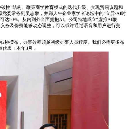
冲破性”结构、鞭策商学教育模式的迭代升级、实现贸易议题和
党委常务副吴志攀，并鄙人午企业家学者论坛中的“立异·AI时
50%。从内到外全面拥抱AI。公司特地成立“虚拟AI鞭
，安全义务及保费能够动态调整，可以或许通过语音和用户进行交
2秒摆布，办事效率超越初级办事人员程度。我们必需更多布
校代表；本年3月，