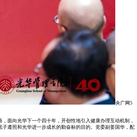
央广网5
善，面向光华下一个四十年，开创性地引入健康办理互动机制，
底子遵照和光华进一步成长的勤奋标的目的。党委副姜国华，配