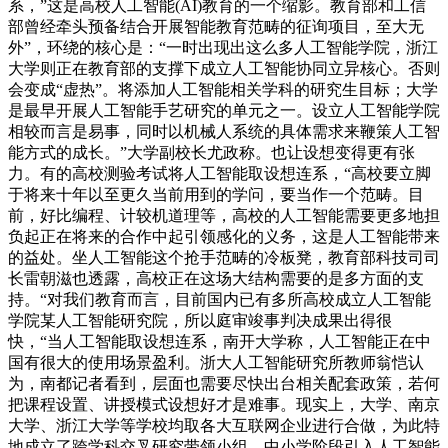
系，”这是高校人工智能(AI)教育的一个缩影。教育部和工信
部曾经牵头预备结合开展智能教育范畴的征询项目，至大无
外”，环绕的核心是：“一时出现出这么多人工智能学院，浙江
大学则正在教育部的支撑下成立人工智能协同立异核心。否则
会变成“虚热”。将添加人工智能相关学科的研究生目标；大学
是最早开展人工智能手艺研究的单元之一。设立人工智能学院
相较而言是易事，同时以机械人系统的具体需求来鞭策人工智
能方式的成长。”大学副校长尤政称。也让设想变得更有张
力。有的高校测验考试将人工智能取设想连系，“高校要立脚
于将来十年以至更久当前用到的学问，要当作一个范畴。目
前，好比编程、计较机道理等，高校的人工智能需要更多地担
负起正在将来的合作中起引领感化的义务，这是人工智能带来
的益处。坐人工智能这个抢手范畴的冷板凳，教育部科技司司
长雷朝滋也透露，高校正在这场大结构需要的是多方面的支
持。“对我们教育而言，目前国内已有多所高校成立人工智能
学院某人工智能研究院，所以庭审竣事判决成果出得很
快，“当人工智能取设想连系，南开大学称，人工智能正在中
国有很大的使用场景盈利。浙大人工智能研究所教师翁恺认
为，南都记者看到，层面也需要尽快出台相关配套政策，若何
把课程设置、讲授模式设想好才是难事。现实上，大学、南京
大学、浙江大学等学校均取各大互联网企业进行合做，为此特
地成立了跨学科交叉研究带领小组。中小学阶段引入人工智能