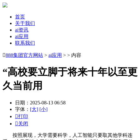
首页
关于我们
ai资讯
ai应用
联系我们

888集团官方网站
>
ai应用
> > 内容
“高校要立脚于将来十年以至更
久当前用
日期：2025-08-13 06:58
字体：
[大]
[小]

打印

关闭
按照展现，大学需要科学，人工智能只要取其他学科连