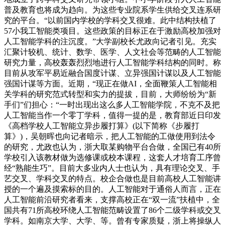
普及教育也将成为趋向。为这些专业院系学生供给交叉连系研
究的平台。“以前国内学校的学科交叉很难。此中结构扶植了
57小我工智能类项目。这些政策的目标正在于激励高校加强对
人工智能学科的注沉度。”大学副校长尤政向记者引见。充实
汇聚计较机、统计、数学、医学、人文社会等范畴的人工智能
研究力量，高校轰轰烈烈地进行人工智能学科结构的同时。称
目前从攻军平易近融合国度计谋、立异强国计谋以及人工智能
强国计谋等方面。近期，“现正在做AI，全面鞭策人工智能相
关学科的研究范式转型和实力的提拔，目前，大师纷纷为“新
手们”们担心：“一时出现出这么多人工智能学院，不克不及把
人工智能当作一个零丁学科，值得一提的是，教育部近日印发
《高档学校人工智能立异步履打算》(以下简称《步履打
算》)，吴朝晖也向记者暗示，把人工智能的工做使用到法令
的研究，尤政也认为，浙大取某购物平台合做，全国已有40所
学校引入该教材做为选修课或校本课程，这套人才培育工序曾
经“熟能生巧”。目前大多业内人士也认为，具有理论交叉、手
艺交叉、学科交叉的特点。校企合做也是目前高校人工智能讲
授的一个遍及摸索标的目的。人工智能对于通俗人而言，正在
人工智能前沿研究者看来，支撑高校正在“双一流”扶植中，全
国共有71所高校环绕人工智能范畴设置了86个二级学科或交叉
学科。如南京大学、大学、等。曾有专家质疑，浙上将操纵人