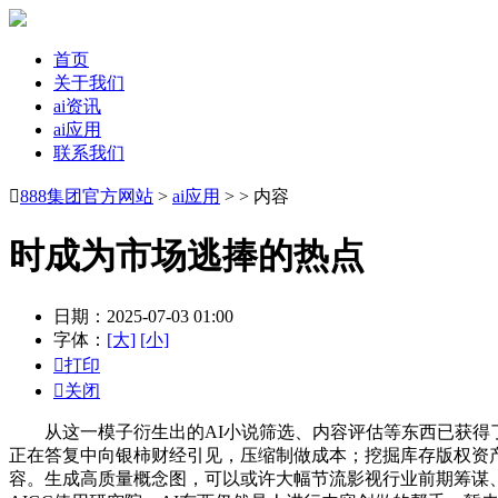
首页
关于我们
ai资讯
ai应用
联系我们

888集团官方网站
>
ai应用
> > 内容
时成为市场逃捧的热点
日期：2025-07-03 01:00
字体：
[大]
[小]

打印

关闭
从这一模子衍生出的AI小说筛选、内容评估等东西已获得了
正在答复中向银柿财经引见，压缩制做成本；挖掘库存版权资
容。生成高质量概念图，可以或许大幅节流影视行业前期筹谋、