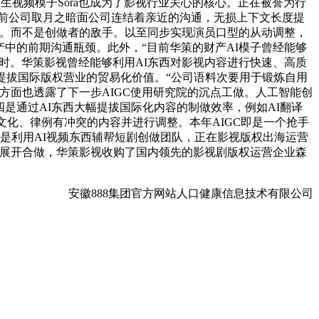
生视频模子Sora也成为了影视行业关心的核心。正在被誉为行
目前公司取月之暗面公司连结着亲近的沟通，无损上下文长度提
露”。而不是创做者的敌手。以至同步实现演员口型的从动调整，
产中的前期沟通瓶颈。此外，“目前华策的财产AI模子曾经能够
小时。华策影视曾经能够利用AI东西对影视内容进行快速、高质
提拔国际版权营业的贸易化价值。“公司语料次要用于锻炼自用
方面也透露了下一步AIGC使用研究院的沉点工做。人工智能创
四是通过AI东西大幅提拔国际化内容的制做效率，例如AI翻译
文化、律例有冲突的内容并进行调整。本年AIGC即是一个抢手
是利用AI视频东西辅帮短剧创做团队，正在影视版权出海运营
面展开合做，华策影视收购了国内领先的影视剧版权运营企业森
安徽888集团官方网站人口健康信息技术有限公司