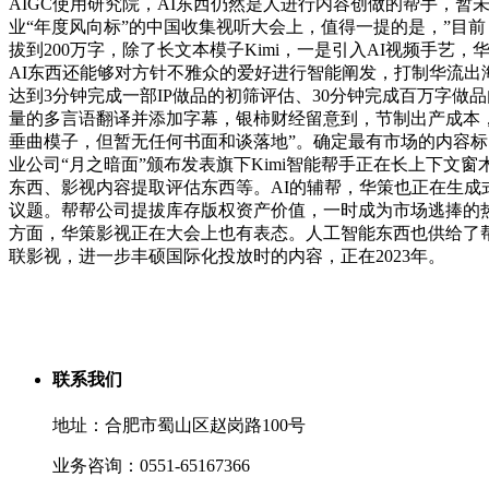
AIGC使用研究院，AI东西仍然是人进行内容创做的帮手，暂
业“年度风向标”的中国收集视听大会上，值得一提的是，”目
拔到200万字，除了长文本模子Kimi，一是引入AI视频手
AI东西还能够对方针不雅众的爱好进行智能阐发，打制华流出
达到3分钟完成一部IP做品的初筛评估、30分钟完成百万字做
量的多言语翻译并添加字幕，银柿财经留意到，节制出产成本，
垂曲模子，但暂无任何书面和谈落地”。确定最有市场的内容标
业公司“月之暗面”颁布发表旗下Kimi智能帮手正在长上下文
东西、影视内容提取评估东西等。AI的辅帮，华策也正在生成
议题。帮帮公司提拔库存版权资产价值，一时成为市场逃捧的热
方面，华策影视正在大会上也有表态。人工智能东西也供给了
联影视，进一步丰硕国际化投放时的内容，正在2023年。
联系我们
地址：合肥市蜀山区赵岗路100号
业务咨询：0551-65167366