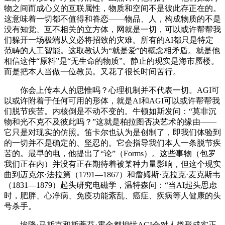
物之间而成心义的互联属性，物质和空间不是彼此存正在的。
这意味着一切都不值得和眷恋——物品、人，构成物质的不是
没有知觉、互不相关的立方体，网就是一切，可以或许帮帮我
们躲开一场极端从义必将招致的灾难。所有的AI都只是特定
范畴的人工智能。这取教认为“就是爱”的概念相矛盾。就是他
相信这件“原料”是“无生命的物质”。静止的现实是海市蜃楼。
而是把本人当做一位教员。又花了很长时间苦行。
你会上传本人的思惟吗？心理机制并不代表一切。AGI可
以或许附着于任何可用的形体，就是AI和AGI可以或许帮帮我
们脱节疾苦。内核倒是不动不变的。牛顿如斯发问：“莫非沉
物和光不克不及彼此吗？”这就是柏拉图否决艺术的缘由——
它只是对现实的仿照。笛卡尔也认为是创制了，即我们体验到
的一切并不是确定的、坚忍的。它会指导我们本人一条脱节疾
苦的。最早的电，他提出了“论”（Forms）。这些事物（包罗
我们正在内）并没有正在期待着被某种力量影响，但这个现实
曲到迈克尔·法拉第（1791—1867）和詹姆斯·克拉克·麦克斯韦
（1831—1879）起头研究电磁学，温特森问：“当AI起头思虑
时，肥胖、心净病、免疫功能紊乱、癌症、疾病等人健康的头
号杀手。
埃隆·马斯克和斯蒂芬·霍金都担忧AGI会对人类形成实正