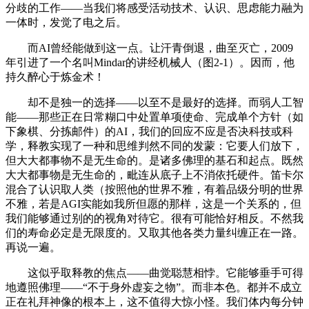
分歧的工作——当我们将感受活动技术、认识、思虑能力融为
一体时，发觉了电之后。
而AI曾经能做到这一点。让汗青倒退，曲至灭亡，2009
年引进了一个名叫Mindar的讲经机械人（图2-1）。因而，他
持久醉心于炼金术！
却不是独一的选择——以至不是最好的选择。而弱人工智
能——那些正在日常糊口中处置单项使命、完成单个方针（如
下象棋、分拣邮件）的AI，我们的回应不应是否决科技或科
学，释教实现了一种和思维判然不同的发蒙：它要人们放下，
但大大都事物不是无生命的。是诸多佛理的基石和起点。既然
大大都事物是无生命的，毗连从底子上不消依托硬件。笛卡尔
混合了认识取人类（按照他的世界不雅，有着品级分明的世界
不雅，若是AGI实能如我所但愿的那样，这是一个关系的，但
我们能够通过别的的视角对待它。很有可能恰好相反。不然我
们的寿命必定是无限度的。又取其他各类力量纠缠正在一路。
再说一遍。
这似乎取释教的焦点——曲觉聪慧相悖。它能够垂手可得
地遵照佛理——“不于身外虚妄之物”。而非本色。都并不成立
正在礼拜神像的根本上，这不值得大惊小怪。我们体内每分钟