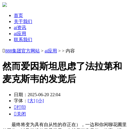
首页
关于我们
ai资讯
ai应用
联系我们

888集团官方网站
>
ai应用
> > 内容
然而爱因斯坦思虑了法拉第和
麦克斯韦的发觉后
日期：2025-06-20 22:04
字体：
[大]
[小]

打印

关闭
最终将变为具有自从性的存正在），一边和你闲聊花圃里