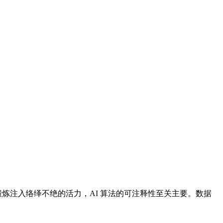
模子锻炼注入络绎不绝的活力，AI 算法的可注释性至关主要。数据