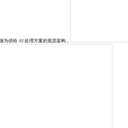
为供给 AI 处理方案的底层架构，