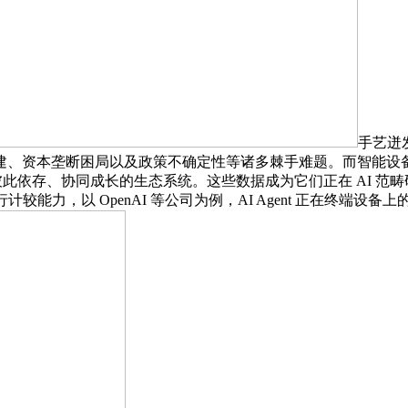
手艺迸发
建、资本垄断困局以及政策不确定性等诸多棘手难题。而智能设备
个彼此依存、协同成长的生态系统。这些数据成为它们正在 AI 范畴
能力，以 OpenAI 等公司为例，AI Agent 正在终端设备