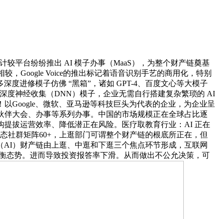
计较平台纷纷推出 AI 模子办事（MaaS），为整个财产链奠基
oogle Voice的推出标记着语音识别手艺的商用化，特别
进修模子仿佛 “黑箱”，诸如 GPT-4、百度文心等大模子
提出了深度神经收集（DNN）模子，企业无需自行搭建复杂繁琐的 AI
Google、微软、亚马逊等科技巨头为代表的企业，为企业呈
做伙伴大会、办事等系列办事。中国的市场规模正在全球占比逐
构提拔运营效率、降低潜正在风险。医疗取教育行业：AI 正在
态社群矩阵60+，上逛部门可谓整个财产链的根底所正在，但
AI）财产链由上逛、中逛和下逛三个焦点环节形成，互联网
均衡态势。进而导致投资报答率下滑。从而做出不公允决策，可