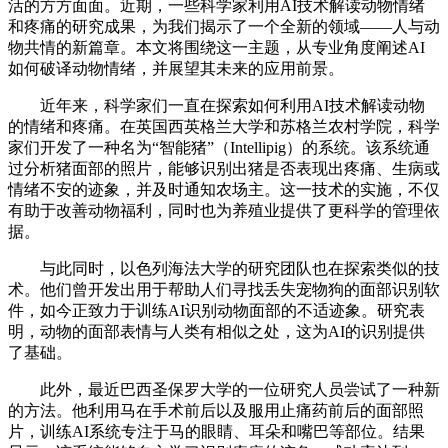
活的方方面面。近期，一些科学家利用AI技术解读动物情绪
和疼痛的研究成果，为我们揭示了一个全新的领域——人与动
物共情的新篇章。本文将围绕这一主题，从专业角度阐述AI
如何破译动物情绪，并展望其未来的应用前景。
近年来，科学家们一直在探索如何利用AI技术解读动物
的情绪和疼痛。在英国西英格兰大学和苏格兰农村学院，科学
家们开发了一种名为“智能猪”（Intellipig）的系统。该系统通
过分析猪面部的照片，能够识别出猪是否表现出疼痛、生病或
情绪不安的迹象，并及时通知农场主。这一技术的实施，不仅
有助于改善动物福利，同时也为养殖业提供了更科学的管理依
据。
与此同时，以色列海法大学的研究团队也在探索类似的技
术。他们曾开发出用于帮助人们寻找丢失宠物狗的面部识别软
件，如今正致力于训练AI识别动物面部的不适迹象。研究表
明，动物的面部表情与人类有相似之处，这为AI的识别提供
了基础。
此外，最近巴西圣保罗大学的一位研究人员尝试了一种新
的方法。他利用马在手术前后以及服用止痛药前后的面部照
片，训练AI系统专注于马的眼睛、耳朵和嘴巴等部位。结果