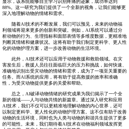
显示，该系统能够自主学习识别疼痛的迹象，成功率达到
88%。这一研究为我们提供了一个全新的视角，让我们能够更
深入地理解动物的情绪和需求。
随着AI技术的不断发展，我们可以预见，未来的动物福
利领域将迎来更多的创新和突破。例如，AI系统可以通过分
析动物的行为、生理指标和面部表情等多维度数据，更精准地
判断其情绪和健康状况。这将有助于我们制定更科学、更人性
化的动物护理方案，进一步改善动物的生活环境。
此外，AI技术还可以应用于动物救援和救助领域。在灾
害发生后，救援人员往往面临巨大的压力和挑战，如何快速、
准确地识别出受灾动物的情绪和需求，成为了一项至关重要的
任务。而AI系统的应用，将有助于提高救援的效率和准确
性，为受灾动物提供更多的关爱和帮助。
总之，AI破译动物情绪的研究成果为我们揭示了一个全
新的领域——人与动物共情的新篇章。通过深入研究和应用
AI技术，我们不仅可以更精准地理解动物的内心世界，还可
以制定更科学、更人性化的动物护理方案。这不仅有助于改善
动物的生活环境，同时也为人类与动物的和谐共生提供了更多
的可能性。未来，我们期待着AI技术在动物福利领域发挥更