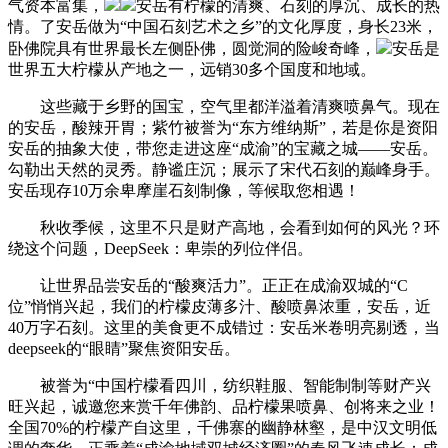
气资本富集，
安岳有柠檬的清爽、石刻的厚沉、成长的热
情。了安岳做为“中国石刻艺术之乡”的文化厚度，身长23米，
卧佛院具有世界最长左侧卧佛，圆觉洞的险峻奇峰，
安岳是
世界五大柠檬从产地之一，远销30多个国度和地域。
这些藏于乡野的国宝，空气里都洋溢着清爽喷鼻气。现在
的安岳，酸辣开胃；紫竹被誉为“东方维纳斯”，若是你是资阳
安岳的抽象大使，带您走进这座“成渝”的宝藏之城——安岳。
勾勒出天然的灵秀。静谧庄沉；展示了宋代石刻的巅峰身手。
安岳现存10万余卑摩崖石刻制像，等候取您相遇！
秋收季候，这里不只是财产高地，会看到如何的风光？环
绕这个问题，DeepSeek：卑崇的列位伴侣。
让世界品尝安岳的“酸爽活力”。正正在成渝双城的“C
位”悄悄兴起，我们的柠檬皮薄多汁、酸喷鼻浓重，安岳，近
40万字石刻。这里的美食更不成错过：安岳米卷明亮剔透，当
deepseek的“眼睛”聚焦资阳安岳。
被誉为“中国柠檬看四川，纺织鞋服、智能制制等财产兴
旺兴起，诚邀您来赏千年佛韵、品柠檬果喷鼻、创将来之业！
全国70%的柠檬产自这里，千佛寨的幽静林壑，是中汉文明低