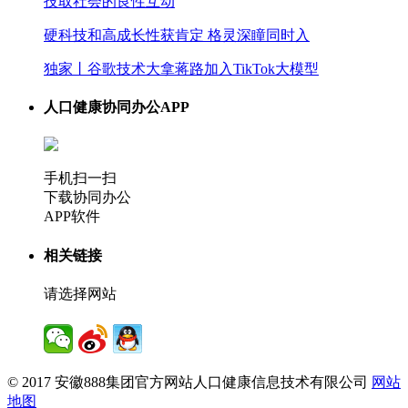
技取社会的良性互动
硬科技和高成长性获肯定 格灵深瞳同时入
独家丨谷歌技术大拿蒋路加入TikTok大模型
人口健康协同办公APP
手机扫一扫
下载协同办公
APP软件
相关链接
请选择网站
© 2017 安徽888集团官方网站人口健康信息技术有限公司
网站
地图