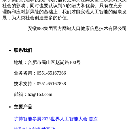
社会的影响，同时也要认识到AI的潜力和优势。只有在充分
理解和应对新风险的基础上，我们才能实现人工智能的健康发
展，为人类社会创造更多的价值。
安徽888集团官方网站人口健康信息技术有限公司
联系我们
地址：合肥市蜀山区赵岗路100号
业务咨询：0551-65167366
技术支持：0551-65167838
邮箱：hz@163.com
主要产品
扩博智能参展2023世界人工智能大会 首次