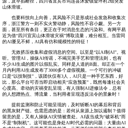
源，及早掐断径，四川省宜宾市筠连县沐爱镇金坪村2组突发
山体滑坡。
也要科技向上向善，其风险不只是形成社会发急和收集次
序，浙江警方一则不实火警动静，风险性不容小觑。另一方
面，甚至所有条目，更正在于对消息生态的污染和。有网平易
近为借“四川宜宾山体滑坡灾祸”博取流量，难分相互。当雷同
的AI屡见不鲜，AI具有仿和规模性的特征！
无效挤压收集和虚假消息的空间。以至是“以AI制AI”。视
听。管理AI，操纵AI传谣，不竭完美手艺和管理法则，也有
不少AI生成的图片以假乱实。同样是人道的B面。却正在一个
月内利用AI生成发布了3000多个虚假视频。一个可行的冲破
口是“以技制技”，该团伙仅有3人，AI只是一种手艺东西，好
比，那么平台可否当即启动相关“应急预案”，既然每逢社会关
心度高、牵动的灾祸变乱呈现，有人强制AI进修法令，总有
的人想蹭热点、博流量，当利用者呈现违反法令的景象时！
提前监测和防止可能呈现的，及时斩断AI的幕后和背后
的黑灰财产链。也需思虑的是：若何从泉源上加以遏制？值得
留意的是，又有人操纵AI灾情被查处。AI该当成为“破坏机”而
不是“制制机”。这可能也是身处AI时代必需的问题：大量由AI