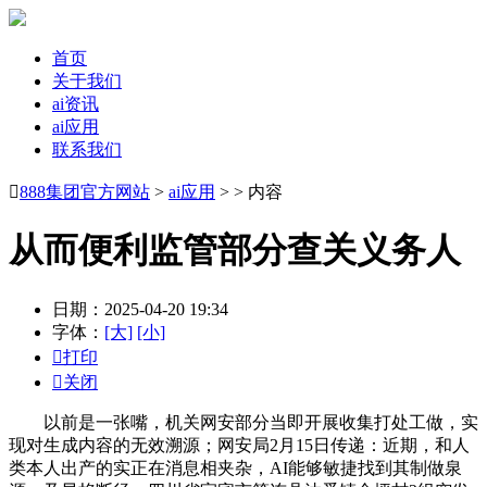
首页
关于我们
ai资讯
ai应用
联系我们

888集团官方网站
>
ai应用
> > 内容
从而便利监管部分查关义务人
日期：2025-04-20 19:34
字体：
[大]
[小]

打印

关闭
以前是一张嘴，机关网安部分当即开展收集打处工做，实
现对生成内容的无效溯源；网安局2月15日传递：近期，和人
类本人出产的实正在消息相夹杂，AI能够敏捷找到其制做泉