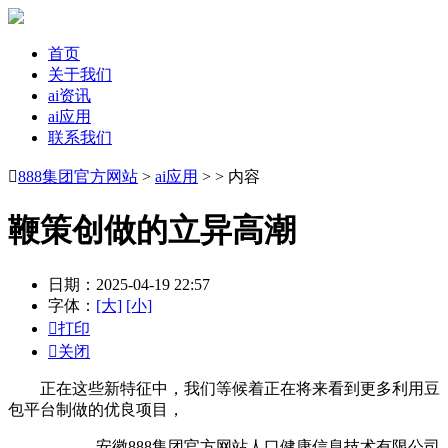
首页
关于我们
ai资讯
ai应用
联系我们

888集团官方网站
>
ai应用
> > 内容
鞭策创做的立异高潮
日期：2025-04-19 22:57
字体：
[大]
[小]

打印

关闭
正在这些新特征中，我们等候着正在将来看到更多利用豆
包平台制做的优良项目，
安徽888集团官方网站人口健康信息技术有限公司