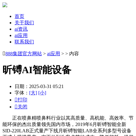
首页
关于我们
ai资讯
ai应用
联系我们

888集团官方网站
>
ai应用
> > 内容
昕镈AI智能设备
日期：2025-03-31 05:21
字体：
[大]
[小]

打印

关闭
正在喷鼻精喷鼻料行业以其高质量、高机能、高效率、节
能环保的杰出质量领先国内市场，2019年6月昕镈智能全新
SID-220LAB正式量产下线月昕镈智能LAB全系列多型号设备