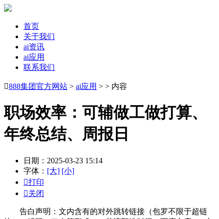
首页
关于我们
ai资讯
ai应用
联系我们

888集团官方网站
>
ai应用
> > 内容
职场效率：可辅做工做打算、
年终总结、周报日
日期：2025-03-23 15:14
字体：
[大]
[小]

打印

关闭
告白声明：文内含有的对外跳转链接（包罗不限于超链